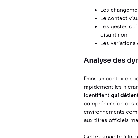
Les changement
Le contact visu
Les gestes qu
disant non.
Les variations 
Analyse des dy
Dans un contexte soci
rapidement les hiérarc
identifient
qui détien
compréhension des d
environnements comple
aux titres officiels m
Cette capacité à lire