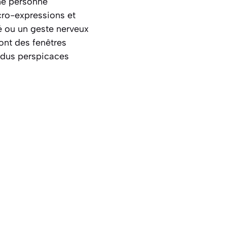
ne personne
cro-expressions et
é ou un geste nerveux
ont des fenêtres
vidus perspicaces