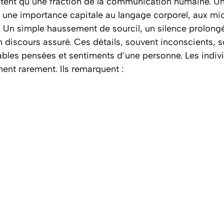
tent qu’une fraction de la communication humaine. U
 une importance capitale au langage corporel, aux mi
.
Un simple haussement de sourcil, un silence prolong
 discours assuré. Ces détails, souvent inconscients, s
tables pensées et sentiments d’une personne. Les indi
ent rarement. Ils remarquent :