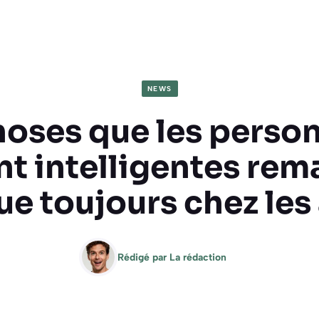
NEWS
hoses que les perso
t intelligentes re
e toujours chez les
Rédigé par
La rédaction