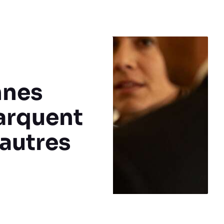
nnes
marquent
 autres