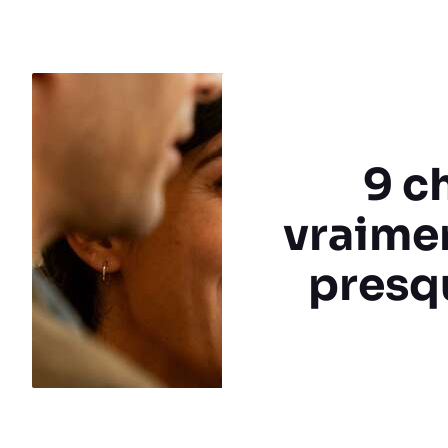
9 c
vraimen
presqu