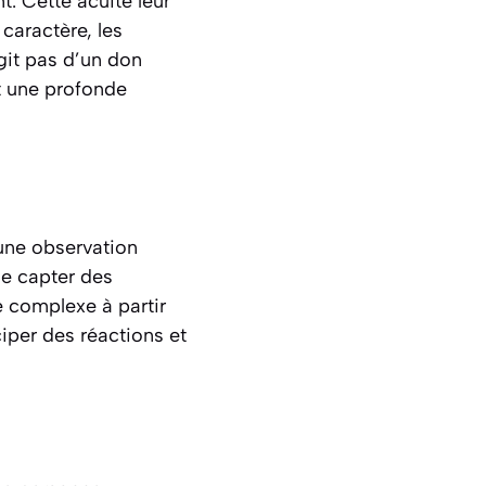
t. Cette acuité leur
caractère, les
git pas d’un don
t une profonde
’une observation
de capter des
 complexe à partir
iper des réactions et